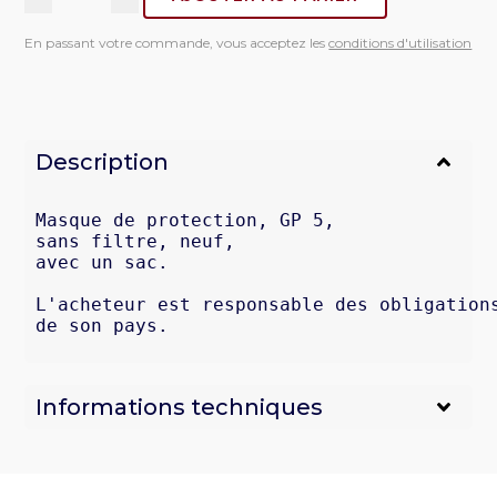
quantité
de
En passant votre commande, vous acceptez les
conditions d'utilisation
Masque
de
protection,
sans
filtre
Description
Masque de protection, GP 5,

sans filtre, neuf,

avec un sac.

L'acheteur est responsable des obligations
de son pays.
Informations techniques