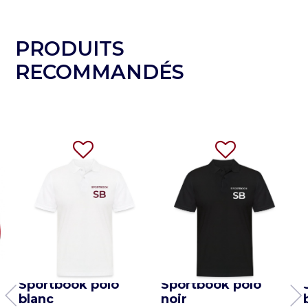
PRODUITS
RECOMMANDÉS
-
Sportbook polo
Sportbook polo
blanc
noir