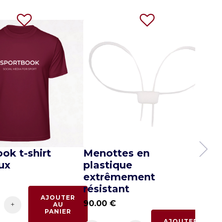
ok t-shirt
Menottes en
Me
ux
plastique
ch
extrêmement
90
résistant
AJOUTER
90.00
€
-
+
AU
PANIER
AJOUTER