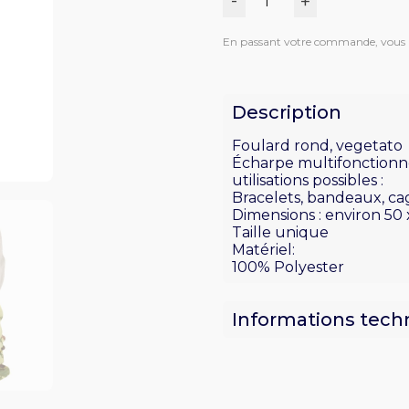
-
+
quantité
de
En passant votre commande, vous 
Écharpe
multifonctionnelle,
vegetato
Description
Foulard rond, vegetato
Écharpe multifonctionn
utilisations possibles :
Bracelets, bandeaux, ca
Dimensions : environ 50 x
Taille unique
Matériel:
100% Polyester
Informations tech