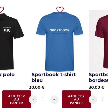
k polo
Sportbook t-shirt
Sportbo
bleu
bordea
30.00
€
30.00
€
AJOUTER
AJOUTER
-
-
+
AU
AU
PANIER
PANIER