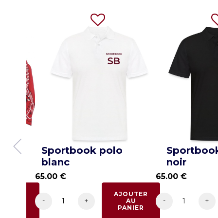
ley-
Sportbook polo
Sportboo
blanc
noir
65.00
€
65.00
€
JOUTER
AJOUTER
-
-
+
+
AU
AU
PANIER
PANIER