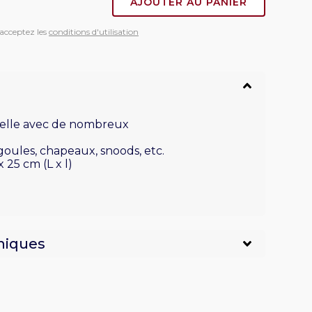
AJOUTER AU PANIER
acceptez les
conditions d'utilisation
elle avec de nombreux
goules, chapeaux, snoods, etc.
 25 cm (L x l)
niques