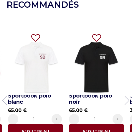
RECOMMANDÉS
-
Sportbook polo
Sportbook polo
blanc
noir
65.00
€
65.00
€
-
-
+
+
AJOUTER AU
AJOUTER AU