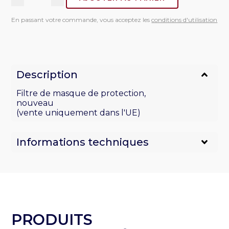
quantité
de
En passant votre commande, vous acceptez les
conditions d'utilisation
Filtre
de
masque
de
protection
Description
Filtre de masque de protection,
nouveau
(vente uniquement dans l'UE)
Informations techniques
PRODUITS