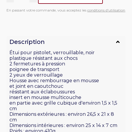
quantité
de
En passant votre commande, vous acceptez les
conditions d'utilisation
Étui
pistolet,
résistant
aux
chocs
Description
Étui pour pistolet, verrouillable, noir
plastique résistant aux chocs
2 fermetures à pression
poignee de transport
2 yeux de verrouillage
Housse avec rembourrage en mousse
et joint en caoutchouc
résistant aux éclaboussures
insert en mousse multicouche
en partie avec grille cubique d'environ 1,5 x 1,5
cm
Dimensions extérieures : environ 26,5 x 21 x 8
cm
Dimensions intérieures : environ 25 x 14 x 7 cm
Poids : environ 410g