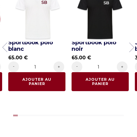
-
Sportbook polo
Sportbook polo
blanc
noir
65.00
€
65.00
€
-
-
+
+
AJOUTER AU
AJOUTER AU
PANIER
PANIER