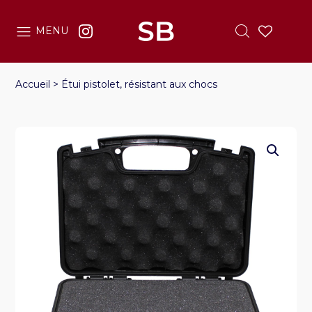
MENU
Accueil
>
Étui pistolet, résistant aux chocs