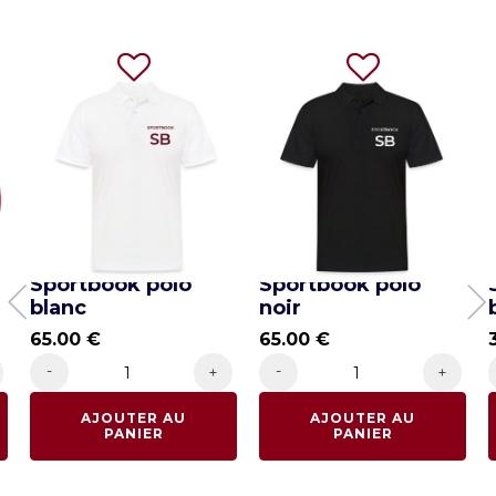
-
Sportbook polo
Sportbook polo
blanc
noir
65.00
€
65.00
€
-
-
+
+
AJOUTER AU
AJOUTER AU
PANIER
PANIER