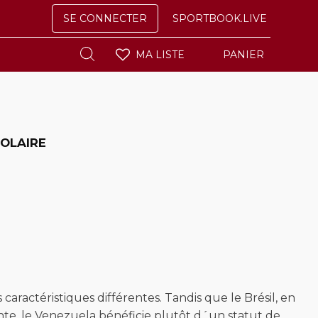
SE CONNECTER
SPORTBOOK.LIVE
MA LISTE
PANIER
POLAIRE
ractéristiques différentes. Tandis que le Brésil, en
te, le Venezuela bénéficie plutôt d´un statut de