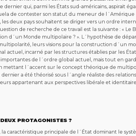
ernier qui, parmi les États sud-américains, aspirait éga
ela de contester son statut du meneur de l´Amérique d
 les deux pays souhaitent se diriger vers un ordre intern
 question de recherche de ce travail est la suivante : « Le
tion d´un Monde multipolaire ? ». L´hypothèse de départ
 multipolarité, leurs visions pour la construction d´un m
actuel, incarné par les structures établies par les État
 importantes de l´ordre global actuel, mais tout en gard
 mettant l´accent sur le concept théorique de multipolar
e dernier a été théorisé sous l´angle réaliste des relati
teurs appartenant aux perspectives libérale et identitaire
S DEUX PROTAGONISTES ?
 caractéristique principale de l´État dominant le systè