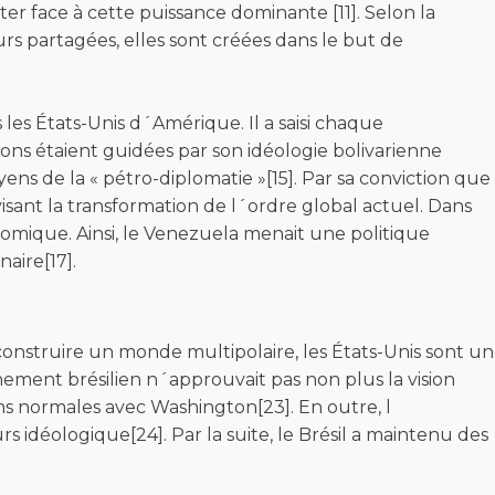
ter face à cette puissance dominante [11]. Selon la
urs partagées, elles sont créées dans le but de
les États-Unis d´Amérique. Il a saisi chaque
ns étaient guidées par son idéologie bolivarienne
ens de la « pétro-diplomatie »[15]. Par sa conviction que
visant la transformation de l´ordre global actuel. Dans
nomique. Ainsi, le Venezuela menait une politique
naire[17].
 construire un monde multipolaire, les États-Unis sont un
nement brésilien n´approuvait pas non plus la vision
ons normales avec Washington[23]. En outre, l
 idéologique[24]. Par la suite, le Brésil a maintenu des