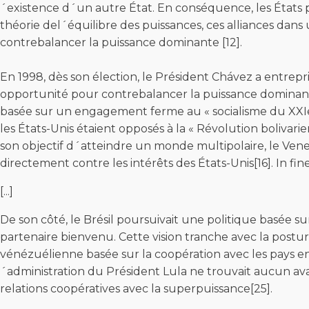
´existence d´un autre État. En conséquence, les États pl
théorie del´équilibre des puissances, ces alliances dans
contrebalancer la puissance dominante [12].
En 1998, dès son élection, le Président Chávez a entrep
opportunité pour contrebalancer la puissance dominante
basée sur un engagement ferme au « socialisme du XXIe siè
les États-Unis étaient opposés à la « Révolution bolivari
son objectif d´atteindre un monde multipolaire, le Vene
directement contre les intérêts des États-Unis[16]. In fin
[...]
De son côté, le Brésil poursuivait une politique basée s
partenaire bienvenu. Cette vision tranche avec la postu
vénézuélienne basée sur la coopération avec les pays en
´administration du Président Lula ne trouvait aucun avan
relations coopératives avec la superpuissance[25].