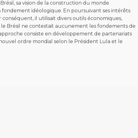
 Brésil, sa vision de la construction du monde
cun fondement idéologique. En poursuivant ses intérêts
 conséquent, il utilisait divers outils économiques,
si, le Brésil ne contestait aucunement les fondements de
on approche consiste en développement de partenariats
n nouvel ordre mondial selon le Président Lula et le
am
l