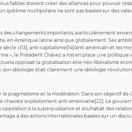
us faibles doivent créer des alliances pour pouvoir résis
 un système multipolaire ne sont pas basées sur des vale
ris des changements importants, particulièrement envers 
, en Amérique latine ainsi que globalement. Ses ambitio
cle »[13], anti-capitalisme[14]/anti-américain et les moy
enne », le Président Chávez a mis en place une politique 
zuela opposait la globalisation etle néo-libéralisme éco
e, son idéologie était clairement une idéologie révolution
ur le pragmatisme et la modération. Dans son objectif de
re chaviste explicitement anti-américaine[22]. Le gouver
 opposition à la superpuissance et souhaitait des relati
tage à des actions internationales basées sur un discours