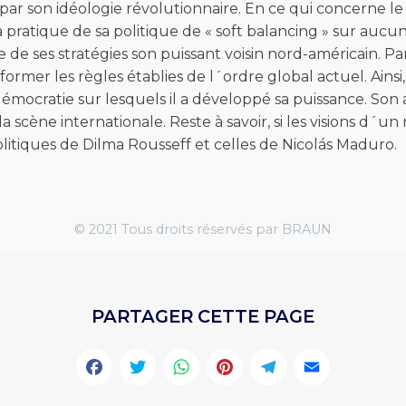
 par son idéologie révolutionnaire. En ce qui concerne le
 la pratique de sa politique de « soft balancing » sur au
 de ses stratégies son puissant voisin nord-américain. Par
éformer les règles établies de l´ordre global actuel. Ain
 démocratie sur lesquels il a développé sa puissance. S
 scène internationale. Reste à savoir, si les visions d´u
itiques de Dilma Rousseff et celles de Nicolás Maduro.
© 2021 Tous droits réservés par BRAUN
PARTAGER CETTE PAGE
Facebook
Twitter
WhatsApp
Pinterest
Telegr
Emai