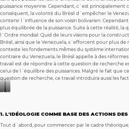
puissance moyenne. Cependant, c´est principalement ce d
conséquent, la volonté du Brésil d´empêcher le Venezu
contenir l´influence de son voisin bolivarien. Cependant,
plus équilibrée de la puissance. Suite à cette réalité, la
l´Ordre mondial: Quid de leurs visions pour la construc
Brésil, ainsi que le Venezuela, s´efforcent pour plus de
conteste les fondements mêmes du système international 
contraire du Venezuela, le Brésil appelle à des réformes
travail est de répondre à cette question de recherche en
celui de l´équilibre des puissances. Malgré le fait que c
question de recherche, ce travail introduira aussi les fac
Luis
Hugo
Inacio
Chavez
Lula
da
1. L'IDÉOLOGIE COMME BASE DES ACTIONS DE
Silva
Tout d´abord, pour commencer par le cadre théorique, la