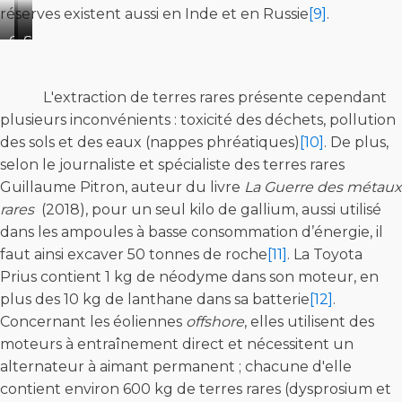
réserves existent aussi en Inde et en Russie
[9]
.
Closeup
Rare-
Gadolinium
on
earth
crystals,
a
metal
rare
piece
such
earth
L'extraction de terres rares présente cependant
of
as
gadolinium
plusieurs inconvénients : toxicité des déchets, pollution
the
germanium
metal
des sols et des eaux (nappes phréatiques)
[10]
. De plus,
lanthanide
crystals
selon le journaliste et spécialiste des terres rares
element
are
No
used
Guillaume Pitron, auteur du livre
La Guerre des métaux
67
by
rares
(2018), pour un seul kilo de gallium, aussi utilisé
Holmium
the
dans les ampoules à basse consommation d’énergie, il
technology
faut ainsi excaver 50 tonnes de roche
[11]
. La Toyota
industry
Prius contient 1 kg de néodyme dans son moteur, en
plus des 10 kg de lanthane dans sa batterie
[12]
.
Concernant les éoliennes
offshore
, elles utilisent des
moteurs à entraînement direct et nécessitent un
alternateur à aimant permanent ; chacune d'elle
contient environ 600 kg de terres rares (dysprosium et