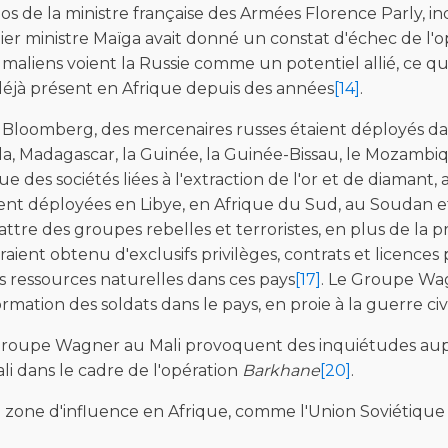
pos de la ministre française des Armées Florence Parly, 
mier ministre Maïga avait donné un constat d'échec de l'op
s maliens voient la Russie comme un potentiel allié, ce qu
déjà présent en Afrique depuis des années
[14]
.
mberg, des mercenaires russes étaient déployés dans p
gola, Madagascar, la Guinée, la Guinée-Bissau, le Mozam
 des sociétés liées à l'extraction de l'or et de diamant, a
rent déployées en Libye, en Afrique du Sud, au Soudan 
tre des groupes rebelles et terroristes, en plus de la p
ient obtenu d'exclusifs privilèges, contrats et licences
es ressources naturelles dans ces pays
[17]
. Le Groupe Wag
rmation des soldats dans le pays, en proie à la guerre civ
groupe Wagner au Mali provoquent des inquiétudes au
li dans le cadre de l'opération
Barkhane
[20]
.
zone d'influence en Afrique, comme l'Union Soviétique