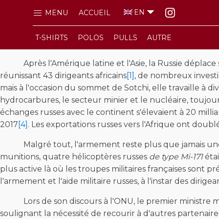
EN
MENU
ACCUEIL
T-SHIRTS
POLOS
PULLS
AUTRE
Après l'Amérique latine et l'Asie, la Russie déplace se
réunissant 43 dirigeants africains
[1]
, de nombreux investi
mais à l'occasion du sommet de Sotchi, elle travaille à div
hydrocarbures, le secteur minier et le nucléaire, touj
échanges russes avec le continent s'élevaient à 20 mil
2017
[4]
. Les exportations russes vers l'Afrique ont doubl
Malgré tout, l'armement reste plus que jamais une de
munitions, quatre hélicoptères russes
de type Mi-171
éta
plus active là où les troupes militaires françaises sont 
l'armement et l'aide militaire russes, à l'instar des diri
Lors de son discours à l'ONU, le premier ministre mali
soulignant la nécessité de recourir à d'autres partenaire