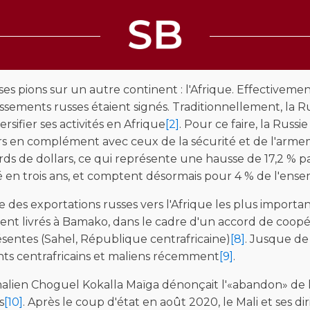
s pions sur un autre continent : l'Afrique. Effectiveme
ssements russes étaient signés. Traditionnellement, la Ru
ersifier ses activités en Afrique
[2]
. Pour ce faire, la Russ
ours en complément avec ceux de la sécurité et de l'arm
liards de dollars, ce qui représente une hausse de 17,2
é en trois ans, et comptent désormais pour 4 % de l'ensem
s exportations russes vers l'Afrique les plus importa
ient livrés à Bamako, dans le cadre d'un accord de coopér
présentes (Sahel, République centrafricaine)
[8]
. Jusque de 
geants centrafricains et maliens récemment
[9]
.
en Choguel Kokalla Maïga dénonçait l'«abandon» de la F
s
[10]
. Après le coup d'état en août 2020, le Mali et ses di