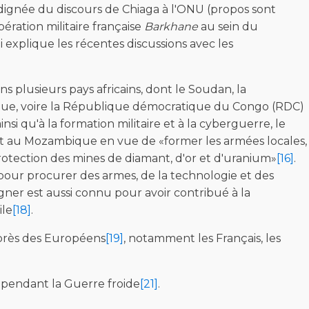
indignée du discours de Chiaga à l'ONU (propos sont
ération militaire française
Barkhane
au sein du
i explique les récentes discussions avec les
lusieurs pays africains, dont le Soudan, la
bique, voire la République démocratique du Congo (RDC)
insi qu'à la formation militaire et à la cyberguerre, le
et au Mozambique en vue de «former les armées locales,
rotection des mines de diamant, d'or et d'uranium»
[16]
.
 pour procurer des armes, de la technologie et des
ner est aussi connu pour avoir contribué à la
ile
[18]
.
près des Européens
[19]
, notamment les Français, les
 pendant la Guerre froide
[21]
.