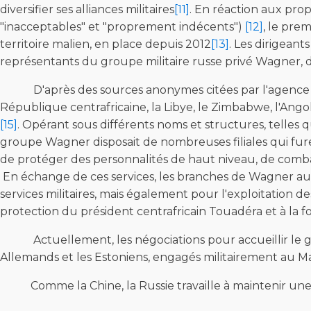
diversifier ses alliances militaires
[11]
. En réaction aux pro
"inacceptables" et "proprement indécents")
[12]
, le pre
territoire malien, en place depuis 2012
[13]
. Les dirigeant
représentants du groupe militaire russe privé Wagner, 
D'après des sources anonymes citées par l'agence Bloo
République centrafricaine, la Libye, le Zimbabwe, l'An
[15]
. Opérant sous différents noms et structures, telles que
groupe Wagner disposait de nombreuses filiales qui fu
de protéger des personnalités de haut niveau, de combat
En échange de ces services, les branches de Wagner aura
services militaires, mais également pour l'exploitation d
protection du président centrafricain Touadéra et à la fo
Actuellement, les négociations pour accueillir le 
Allemands et les Estoniens, engagés militairement au Ma
Comme la Chine, la Russie travaille à maintenir une 