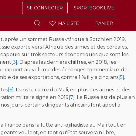
SE CONNECTER
SPORTBOOK.LIVE
MA LISTE
PANIER
nt, après un sommet Russie-Afrique à Sotchi en 2019,
ssie exporte vers l'Afrique des armes et des céréales,
ie s'appuie sur trois secteurs économiques que sont les
ement
[3]
. D'après les derniers chiffres, en 2018, les
 % par rapport au volume des échanges commerciaux de
ble de ses exportations, contre 1 % il y a cinq ans
[5]
.
ntes
[6]
. Dans le cadre du Mali, en plus des armes et des
ation militaire signé en 2019
[7]
. Le Russie est de plus en
nos jours, certains dirigeants africains font appel à
rance dans la lutte anti-djihadiste au Mali tout en
rigeants veulent, en tant qu'État souverain libre,