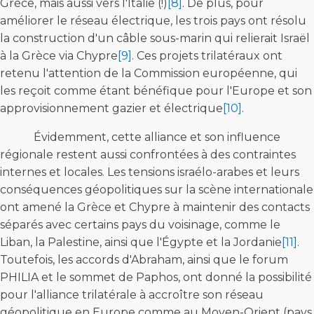
Grèce, mais aussi vers l'Italie (!)
[8]
. De plus, pour
améliorer le réseau électrique, les trois pays ont résolu
la construction d'un câble sous-marin qui relierait Israël
à la Grèce via Chypre
[9]
. Ces projets trilatéraux ont
retenu l'attention de la Commission européenne, qui
les reçoit comme étant bénéfique pour l'Europe et son
approvisionnement gazier et électrique
[10]
.
Évidemment, cette alliance et son influence
régionale restent aussi confrontées à des contraintes
internes et locales. Les tensions israélo-arabes et leurs
conséquences géopolitiques sur la scène internationale
ont amené la Grèce et Chypre à maintenir des contacts
séparés avec certains pays du voisinage, comme le
Liban, la Palestine, ainsi que l'Égypte et la Jordanie
[11]
.
Toutefois, les accords d'Abraham, ainsi que le forum
PHILIA et le sommet de Paphos, ont donné la possibilité
pour l'alliance trilatérale à accroître son réseau
géopolitique en Europe comme au Moyen-Orient (pays